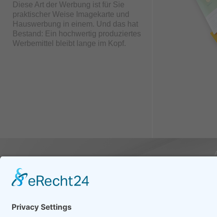
Diese Art der Werbung ist für Sie
praktischer Weise Imagekarte und
Hauswerbung in einem. Und das hat
Bestand: Ein hochwertig produziertes
Werbemittel bleibt lange im Kopf.